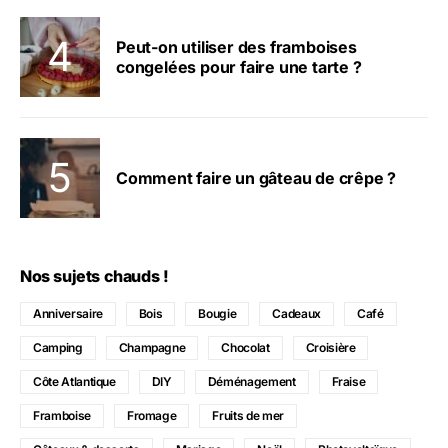
Peut-on utiliser des framboises
congelées pour faire une tarte ?
Comment faire un gâteau de crêpe ?
Nos sujets chauds !
Anniversaire
Bois
Bougie
Cadeaux
Café
Camping
Champagne
Chocolat
Croisière
Côte Atlantique
DIY
Déménagement
Fraise
Framboise
Fromage
Fruits de mer