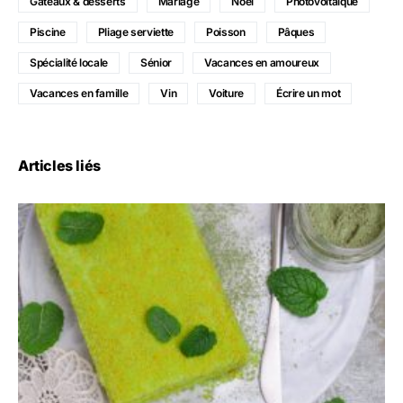
Gâteaux & desserts
Mariage
Noël
Photovoltaïque
Piscine
Pliage serviette
Poisson
Pâques
Spécialité locale
Sénior
Vacances en amoureux
Vacances en famille
Vin
Voiture
Écrire un mot
Articles liés