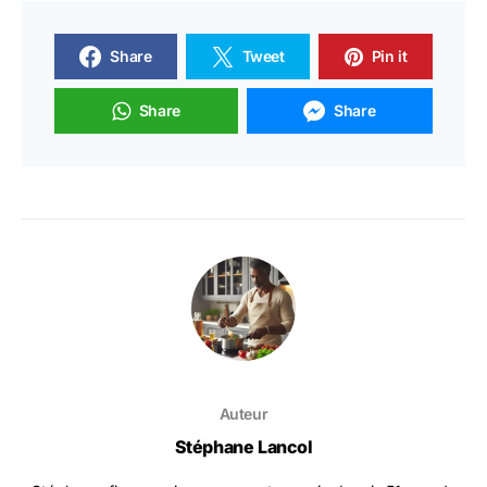
Share
Tweet
Pin it
Share
Share
Auteur
Stéphane Lancol