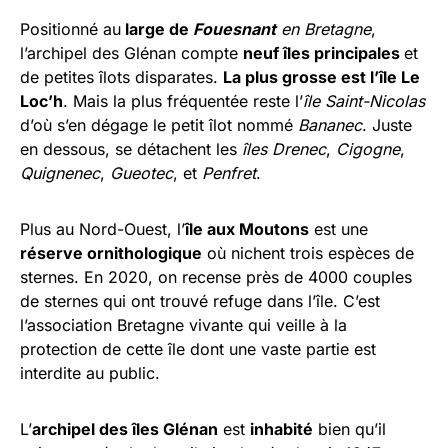
Positionné au
large de
Fouesnant
en Bretagne
,
l’archipel des Glénan compte
neuf îles principales
et
de petites îlots disparates.
La plus grosse est l’île Le
Loc’h
. Mais la plus fréquentée reste l’
île Saint-Nicolas
d’où s’en dégage le petit îlot nommé
Bananec
. Juste
en dessous, se détachent les
îles Drenec
,
Cigogne
,
Quignenec
,
Gueotec
, et
Penfret
.
Plus au Nord-Ouest, l’
île aux Moutons
est une
réserve ornithologique
où nichent trois espèces de
sternes. En 2020, on recense près de 4000 couples
de sternes qui ont trouvé refuge dans l’île. C’est
l’association Bretagne vivante qui veille à la
protection de cette île dont une vaste partie est
interdite au public.
L’
archipel des îles Glénan
est
inhabité
bien qu’il