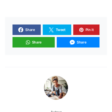
Share
Tweet
Pin it
Share
Share
Auteur