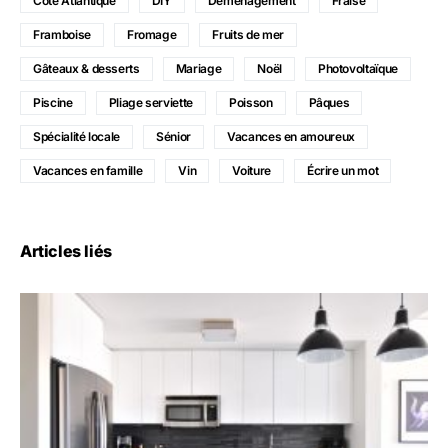
Côte Atlantique
DIY
Déménagement
Fraise
Framboise
Fromage
Fruits de mer
Gâteaux & desserts
Mariage
Noël
Photovoltaïque
Piscine
Pliage serviette
Poisson
Pâques
Spécialité locale
Sénior
Vacances en amoureux
Vacances en famille
Vin
Voiture
Écrire un mot
Articles liés