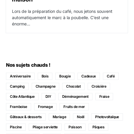
Lors de la préparation du café, nous jetons souvent
automatiquement le marc à la poubelle. C’est une
énorme…
Nos sujets chauds !
Anniversaire
Bois
Bougie
Cadeaux
Café
Camping
Champagne
Chocolat
Croisière
Côte Atlantique
DIY
Déménagement
Fraise
Framboise
Fromage
Fruits de mer
Gâteaux & desserts
Mariage
Noël
Photovoltaïque
Piscine
Pliage serviette
Poisson
Pâques