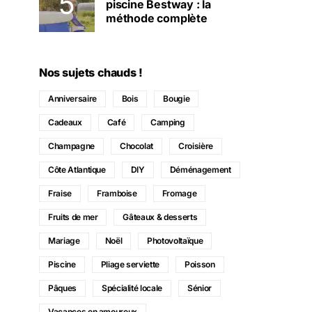
piscine Bestway : la
méthode complète
Nos sujets chauds !
Anniversaire
Bois
Bougie
Cadeaux
Café
Camping
Champagne
Chocolat
Croisière
Côte Atlantique
DIY
Déménagement
Fraise
Framboise
Fromage
Fruits de mer
Gâteaux & desserts
Mariage
Noël
Photovoltaïque
Piscine
Pliage serviette
Poisson
Pâques
Spécialité locale
Sénior
Vacances en amoureux