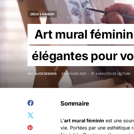
DÉCO & MAISON
Art mural féminin 
élégantes pour vot
PAR
ALICE DESGRIS
23 JANVIER 2025
4 MINUTES DE LECTURE
Sommaire
L’
art mural féminin
est une sour
vie. Portées par une esthétique r