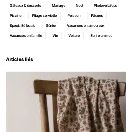
Gâteaux & desserts
Mariage
Noël
Photovoltaïque
Piscine
Pliage serviette
Poisson
Pâques
Spécialité locale
Sénior
Vacances en amoureux
Vacances en famille
Vin
Voiture
Écrire un mot
Articles liés