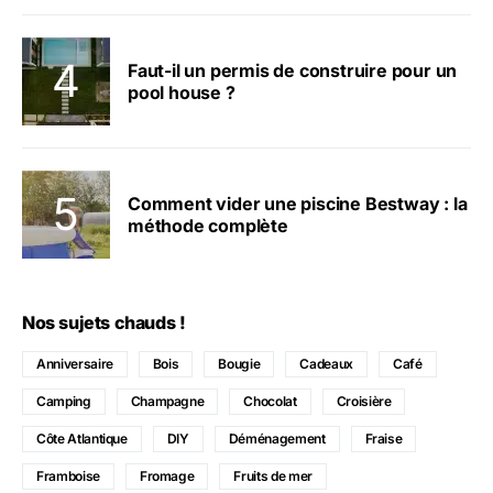
Faut-il un permis de construire pour un
pool house ?
Comment vider une piscine Bestway : la
méthode complète
Nos sujets chauds !
Anniversaire
Bois
Bougie
Cadeaux
Café
Camping
Champagne
Chocolat
Croisière
Côte Atlantique
DIY
Déménagement
Fraise
Framboise
Fromage
Fruits de mer