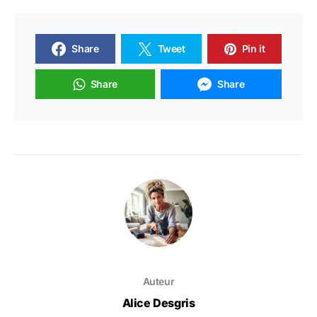
Share
Tweet
Pin it
Share
Share
Auteur
Alice Desgris