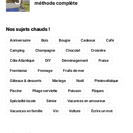
méthode complète
Nos sujets chauds !
Anniversaire
Bois
Bougie
Cadeaux
Café
Camping
Champagne
Chocolat
Croisière
Côte Atlantique
DIY
Déménagement
Fraise
Framboise
Fromage
Fruits de mer
Gâteaux & desserts
Mariage
Noël
Photovoltaïque
Piscine
Pliage serviette
Poisson
Pâques
Spécialité locale
Sénior
Vacances en amoureux
Vacances en famille
Vin
Voiture
Écrire un mot