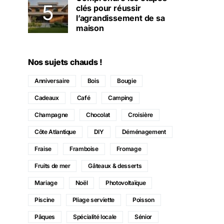
clés pour réussir
l’agrandissement de sa
maison
Nos sujets chauds !
Anniversaire
Bois
Bougie
Cadeaux
Café
Camping
Champagne
Chocolat
Croisière
Côte Atlantique
DIY
Déménagement
Fraise
Framboise
Fromage
Fruits de mer
Gâteaux & desserts
Mariage
Noël
Photovoltaïque
Piscine
Pliage serviette
Poisson
Pâques
Spécialité locale
Sénior