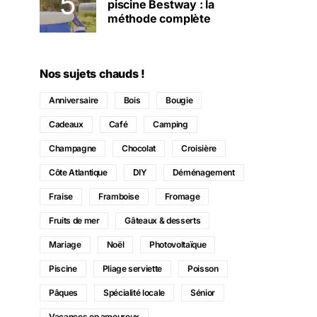
piscine Bestway : la
méthode complète
Nos sujets chauds !
Anniversaire
Bois
Bougie
Cadeaux
Café
Camping
Champagne
Chocolat
Croisière
Côte Atlantique
DIY
Déménagement
Fraise
Framboise
Fromage
Fruits de mer
Gâteaux & desserts
Mariage
Noël
Photovoltaïque
Piscine
Pliage serviette
Poisson
Pâques
Spécialité locale
Sénior
Vacances en amoureux