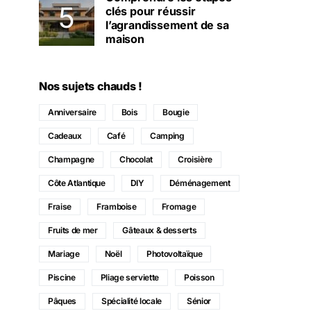
clés pour réussir
l’agrandissement de sa
maison
Nos sujets chauds !
Anniversaire
Bois
Bougie
Cadeaux
Café
Camping
Champagne
Chocolat
Croisière
Côte Atlantique
DIY
Déménagement
Fraise
Framboise
Fromage
Fruits de mer
Gâteaux & desserts
Mariage
Noël
Photovoltaïque
Piscine
Pliage serviette
Poisson
Pâques
Spécialité locale
Sénior