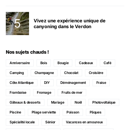
Vivez une expérience unique de
canyoning dans le Verdon
Nos sujets chauds !
Anniversaire
Bois
Bougie
Cadeaux
Café
Camping
Champagne
Chocolat
Croisière
Côte Atlantique
DIY
Déménagement
Fraise
Framboise
Fromage
Fruits de mer
Gâteaux & desserts
Mariage
Noël
Photovoltaïque
Piscine
Pliage serviette
Poisson
Pâques
Spécialité locale
Sénior
Vacances en amoureux