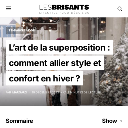
TENDANCES MODE
L’art de la superposition :
comment allier style et
confort en hiver ?
PAR
MARGAUX
19 DÉCEMBRE 2023
2 MINUTES DE LECTURE
Sommaire
Show