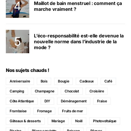
Maillot de bain menstruel : comment ça
marche vraiment ?
L’éco-responsabilité est-elle devenue la
nouvelle norme dans l’industrie de la
mode ?
Nos sujets chauds !
Anniversaire
Bois
Bougie
Cadeaux
Café
Camping
Champagne
Chocolat
Croisière
Côte Atlantique
DIY
Déménagement
Fraise
Framboise
Fromage
Fruits de mer
Gâteaux & desserts
Mariage
Noël
Photovoltaïque
Piscine
Pliage serviette
Poisson
Pâques