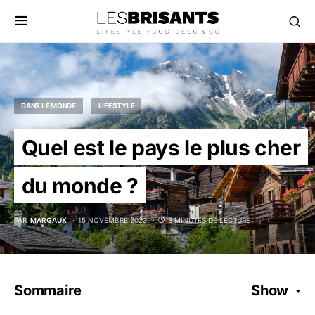
DANS LE MONDE
LIFESTYLE
Quel est le pays le plus cher
du monde ?
PAR
MARGAUX
15 NOVEMBRE 2023
3 MINUTES DE LECTURE
Sommaire
Show