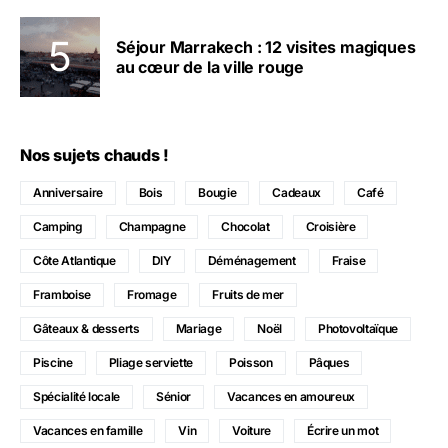
Séjour Marrakech : 12 visites magiques
au cœur de la ville rouge
Nos sujets chauds !
Anniversaire
Bois
Bougie
Cadeaux
Café
Camping
Champagne
Chocolat
Croisière
Côte Atlantique
DIY
Déménagement
Fraise
Framboise
Fromage
Fruits de mer
Gâteaux & desserts
Mariage
Noël
Photovoltaïque
Piscine
Pliage serviette
Poisson
Pâques
Spécialité locale
Sénior
Vacances en amoureux
Vacances en famille
Vin
Voiture
Écrire un mot