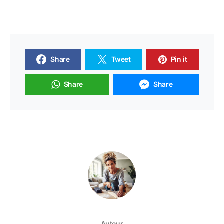
Share
Tweet
Pin it
Share
Share
Auteur