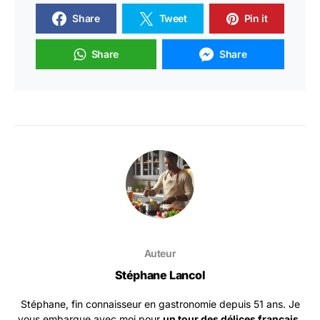
Share
Tweet
Pin it
Share
Share
Auteur
Stéphane Lancol
Stéphane, fin connaisseur en gastronomie depuis 51 ans. Je
vous embarque avec moi pour
un tour des délices français,