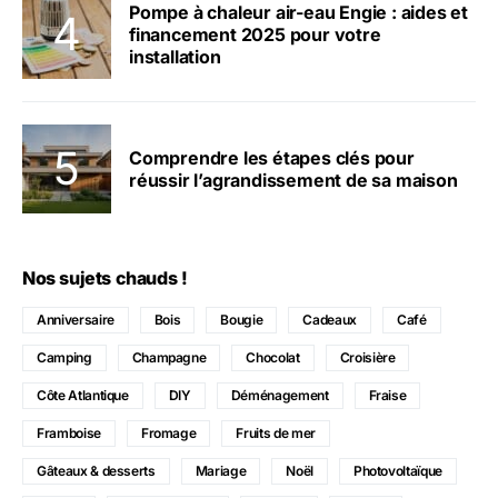
Pompe à chaleur air-eau Engie : aides et
financement 2025 pour votre
installation
Comprendre les étapes clés pour
réussir l’agrandissement de sa maison
Nos sujets chauds !
Anniversaire
Bois
Bougie
Cadeaux
Café
Camping
Champagne
Chocolat
Croisière
Côte Atlantique
DIY
Déménagement
Fraise
Framboise
Fromage
Fruits de mer
Gâteaux & desserts
Mariage
Noël
Photovoltaïque