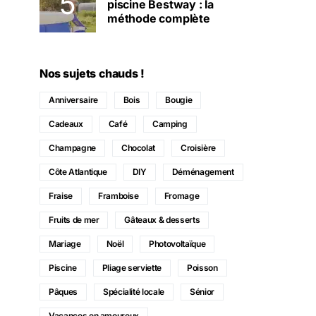
piscine Bestway : la
méthode complète
Nos sujets chauds !
Anniversaire
Bois
Bougie
Cadeaux
Café
Camping
Champagne
Chocolat
Croisière
Côte Atlantique
DIY
Déménagement
Fraise
Framboise
Fromage
Fruits de mer
Gâteaux & desserts
Mariage
Noël
Photovoltaïque
Piscine
Pliage serviette
Poisson
Pâques
Spécialité locale
Sénior
Vacances en amoureux