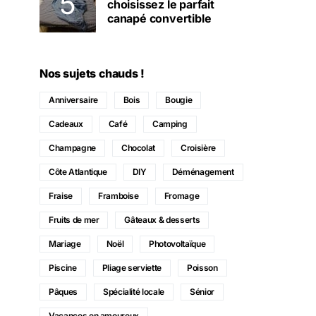
choisissez le parfait
canapé convertible
Nos sujets chauds !
Anniversaire
Bois
Bougie
Cadeaux
Café
Camping
Champagne
Chocolat
Croisière
Côte Atlantique
DIY
Déménagement
Fraise
Framboise
Fromage
Fruits de mer
Gâteaux & desserts
Mariage
Noël
Photovoltaïque
Piscine
Pliage serviette
Poisson
Pâques
Spécialité locale
Sénior
Vacances en amoureux