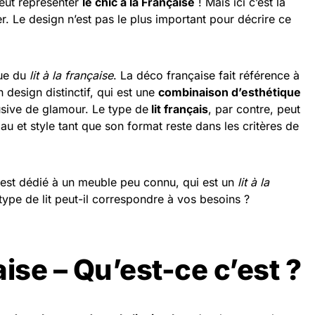
peut représenter
le chic à la Française
! Mais ici c’est la
r. Le design n’est pas le plus important pour décrire ce
gue du
lit à la française
. La déco française fait référence à
design distinctif, qui est une
combinaison d’esthétique
sive de glamour. Le type de
lit français
, par contre, peut
iau et style tant que son format reste dans les critères de
e est dédié à un meuble peu connu, qui est un
lit à la
e type de lit peut-il correspondre à vos besoins ?
çaise – Qu’est-ce c’est ?