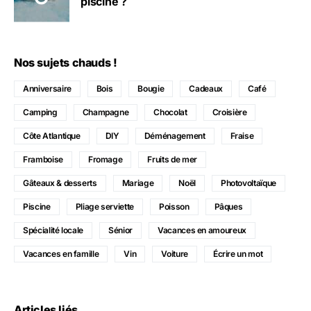
piscine ?
Nos sujets chauds !
Anniversaire
Bois
Bougie
Cadeaux
Café
Camping
Champagne
Chocolat
Croisière
Côte Atlantique
DIY
Déménagement
Fraise
Framboise
Fromage
Fruits de mer
Gâteaux & desserts
Mariage
Noël
Photovoltaïque
Piscine
Pliage serviette
Poisson
Pâques
Spécialité locale
Sénior
Vacances en amoureux
Vacances en famille
Vin
Voiture
Écrire un mot
Articles liés