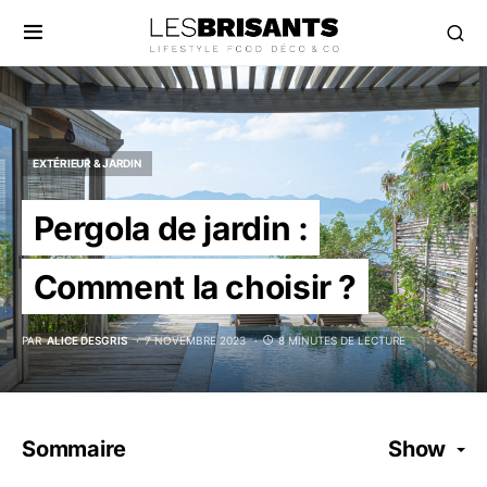
EXTÉRIEUR & JARDIN
Pergola de jardin :
Comment la choisir ?
PAR
ALICE DESGRIS
7 NOVEMBRE 2023
8 MINUTES DE LECTURE
Sommaire
Show