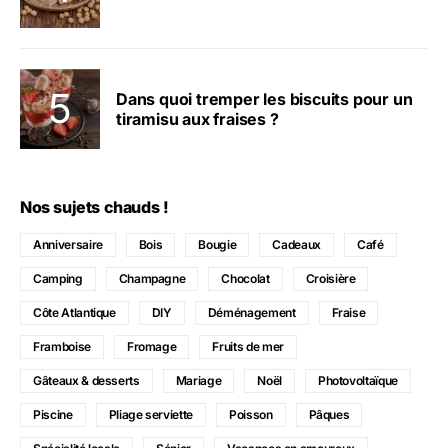
Dans quoi tremper les biscuits pour un
tiramisu aux fraises ?
Nos sujets chauds !
Anniversaire
Bois
Bougie
Cadeaux
Café
Camping
Champagne
Chocolat
Croisière
Côte Atlantique
DIY
Déménagement
Fraise
Framboise
Fromage
Fruits de mer
Gâteaux & desserts
Mariage
Noël
Photovoltaïque
Piscine
Pliage serviette
Poisson
Pâques