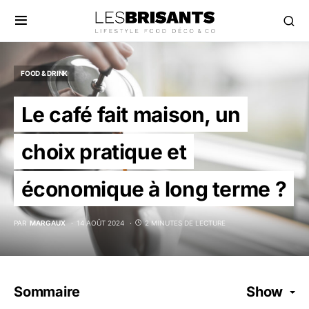
FOOD & DRINK
Le café fait maison, un
choix pratique et
économique à long terme ?
PAR
MARGAUX
14 AOÛT 2024
2 MINUTES DE LECTURE
Sommaire
Show