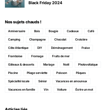
Black Friday 2024
Nos sujets chauds !
Anniversaire
Bois
Bougie
Cadeaux
Café
Camping
Champagne
Chocolat
Croisière
Côte Atlantique
DIY
Déménagement
Fraise
Framboise
Fromage
Fruits de mer
Gâteaux & desserts
Mariage
Noël
Photovoltaïque
Piscine
Pliage serviette
Poisson
Pâques
Spécialité locale
Sénior
Vacances en amoureux
Vacances en famille
Vin
Voiture
Écrire un mot
Articles liés