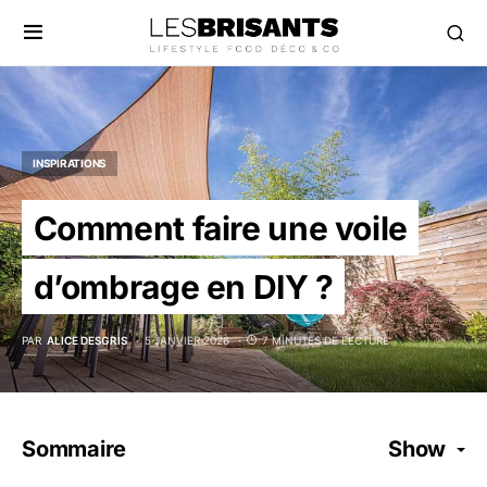
INSPIRATIONS
Comment faire une voile
d’ombrage en DIY ?
PAR
ALICE DESGRIS
5 JANVIER 2026
7 MINUTES DE LECTURE
Sommaire
Show