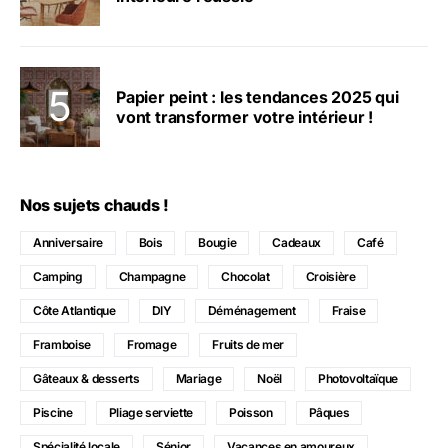
Papier peint : les tendances 2025 qui
vont transformer votre intérieur !
Nos sujets chauds !
Anniversaire
Bois
Bougie
Cadeaux
Café
Camping
Champagne
Chocolat
Croisière
Côte Atlantique
DIY
Déménagement
Fraise
Framboise
Fromage
Fruits de mer
Gâteaux & desserts
Mariage
Noël
Photovoltaïque
Piscine
Pliage serviette
Poisson
Pâques
Spécialité locale
Sénior
Vacances en amoureux