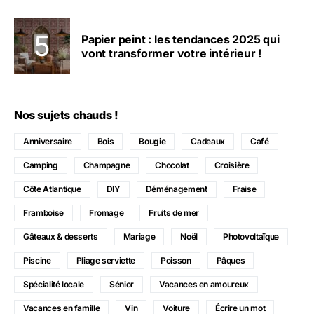
Papier peint : les tendances 2025 qui
vont transformer votre intérieur !
Nos sujets chauds !
Anniversaire
Bois
Bougie
Cadeaux
Café
Camping
Champagne
Chocolat
Croisière
Côte Atlantique
DIY
Déménagement
Fraise
Framboise
Fromage
Fruits de mer
Gâteaux & desserts
Mariage
Noël
Photovoltaïque
Piscine
Pliage serviette
Poisson
Pâques
Spécialité locale
Sénior
Vacances en amoureux
Vacances en famille
Vin
Voiture
Écrire un mot