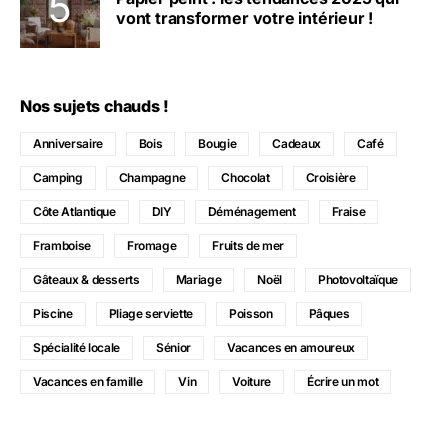
vont transformer votre intérieur !
Nos sujets chauds !
Anniversaire
Bois
Bougie
Cadeaux
Café
Camping
Champagne
Chocolat
Croisière
Côte Atlantique
DIY
Déménagement
Fraise
Framboise
Fromage
Fruits de mer
Gâteaux & desserts
Mariage
Noël
Photovoltaïque
Piscine
Pliage serviette
Poisson
Pâques
Spécialité locale
Sénior
Vacances en amoureux
Vacances en famille
Vin
Voiture
Écrire un mot