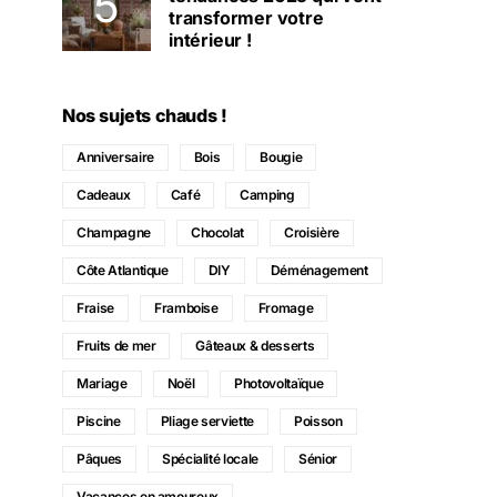
transformer votre
intérieur !
Nos sujets chauds !
Anniversaire
Bois
Bougie
Cadeaux
Café
Camping
Champagne
Chocolat
Croisière
Côte Atlantique
DIY
Déménagement
Fraise
Framboise
Fromage
Fruits de mer
Gâteaux & desserts
Mariage
Noël
Photovoltaïque
Piscine
Pliage serviette
Poisson
Pâques
Spécialité locale
Sénior
Vacances en amoureux