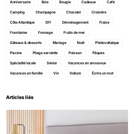
Anniversaire
Bois
Bougie
Cadeaux
Café
Camping
Champagne
Chocolat
Croisière
Côte Atlantique
DIY
Déménagement
Fraise
Framboise
Fromage
Fruits de mer
Gâteaux & desserts
Mariage
Noël
Photovoltaïque
Piscine
Pliage serviette
Poisson
Pâques
Spécialité locale
Sénior
Vacances en amoureux
Vacances en famille
Vin
Voiture
Écrire un mot
Articles liés