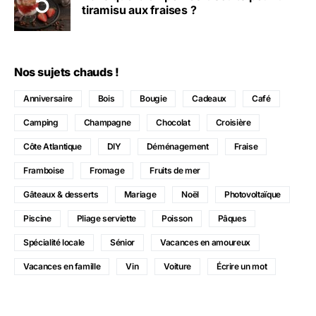
tiramisu aux fraises ?
Nos sujets chauds !
Anniversaire
Bois
Bougie
Cadeaux
Café
Camping
Champagne
Chocolat
Croisière
Côte Atlantique
DIY
Déménagement
Fraise
Framboise
Fromage
Fruits de mer
Gâteaux & desserts
Mariage
Noël
Photovoltaïque
Piscine
Pliage serviette
Poisson
Pâques
Spécialité locale
Sénior
Vacances en amoureux
Vacances en famille
Vin
Voiture
Écrire un mot