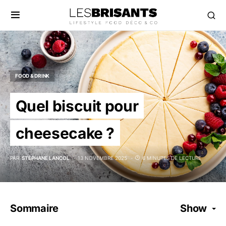
FOOD & DRINK
Quel biscuit pour
cheesecake ?
PAR
STÉPHANE LANCOL
13 NOVEMBRE 2025
6 MINUTES DE LECTURE
Sommaire
Show