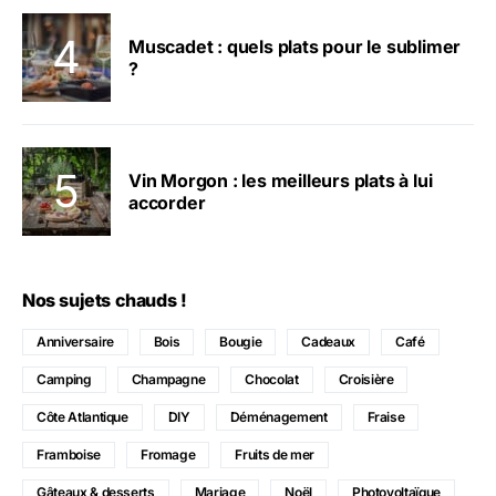
Muscadet : quels plats pour le sublimer
?
Vin Morgon : les meilleurs plats à lui
accorder
Nos sujets chauds !
Anniversaire
Bois
Bougie
Cadeaux
Café
Camping
Champagne
Chocolat
Croisière
Côte Atlantique
DIY
Déménagement
Fraise
Framboise
Fromage
Fruits de mer
Gâteaux & desserts
Mariage
Noël
Photovoltaïque