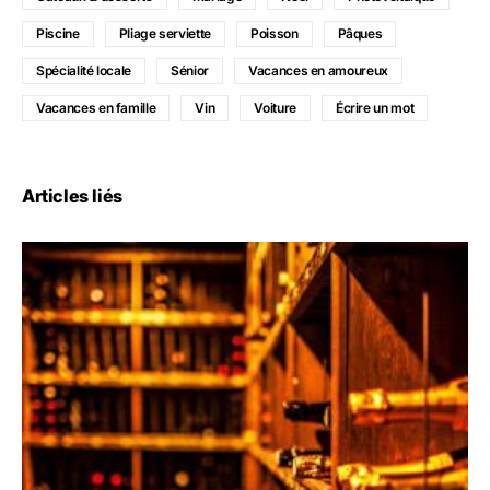
Piscine
Pliage serviette
Poisson
Pâques
Spécialité locale
Sénior
Vacances en amoureux
Vacances en famille
Vin
Voiture
Écrire un mot
Articles liés