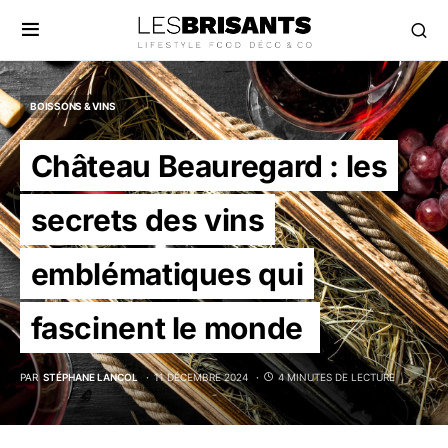
BOISSONS & VINS
Château Beauregard : les
secrets des vins
emblématiques qui
fascinent le monde
PAR
STÉPHANE LANCOL
11 DÉCEMBRE 2024
4 MINUTES DE LECTURE