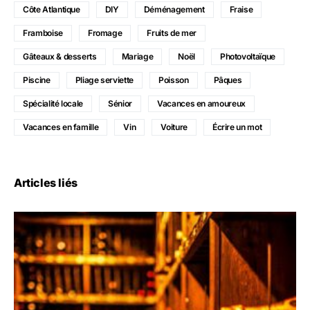
Côte Atlantique
DIY
Déménagement
Fraise
Framboise
Fromage
Fruits de mer
Gâteaux & desserts
Mariage
Noël
Photovoltaïque
Piscine
Pliage serviette
Poisson
Pâques
Spécialité locale
Sénior
Vacances en amoureux
Vacances en famille
Vin
Voiture
Écrire un mot
Articles liés