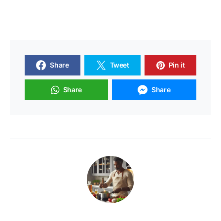
Share
Tweet
Pin it
Share
Share