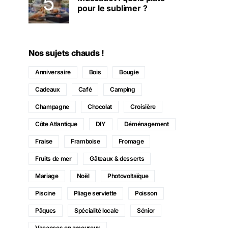
pour le sublimer ?
Nos sujets chauds !
Anniversaire
Bois
Bougie
Cadeaux
Café
Camping
Champagne
Chocolat
Croisière
Côte Atlantique
DIY
Déménagement
Fraise
Framboise
Fromage
Fruits de mer
Gâteaux & desserts
Mariage
Noël
Photovoltaïque
Piscine
Pliage serviette
Poisson
Pâques
Spécialité locale
Sénior
Vacances en amoureux