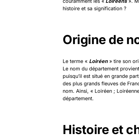
couramment les «
Loiréens
». Ma
histoire et sa signification ?
Origine de n
Le terme «
Loiréen
» tire son o
Le nom du département provient
puisqu’il est situé en grande part
des plus grands fleuves de Franc
nom. Ainsi, « Loiréen ; Loiréenn
département.
Histoire et c