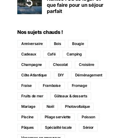
que faire pour un séjour
parfait
Nos sujets chauds !
Anniversaire
Bois
Bougie
Cadeaux
Café
Camping
Champagne
Chocolat
Croisière
Côte Atlantique
DIY
Déménagement
Fraise
Framboise
Fromage
Fruits de mer
Gâteaux & desserts
Mariage
Noël
Photovoltaïque
Piscine
Pliage serviette
Poisson
Pâques
Spécialité locale
Sénior
Vacances en amoureux