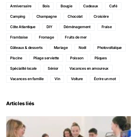
Anniversaire
Bois
Bougie
Cadeaux
Café
Camping
Champagne
Chocolat
Croisière
Côte Atlantique
DIY
Déménagement
Fraise
Framboise
Fromage
Fruits de mer
Gâteaux & desserts
Mariage
Noël
Photovoltaïque
Piscine
Pliage serviette
Poisson
Pâques
Spécialité locale
Sénior
Vacances en amoureux
Vacances en famille
Vin
Voiture
Écrire un mot
Articles liés