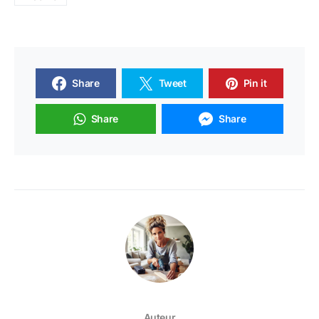
Share
Tweet
Pin it
Share
Share
Auteur