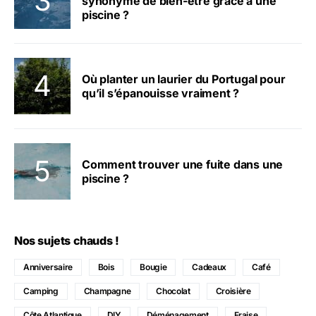
synonyme de bien-être grâce à une
piscine ?
Où planter un laurier du Portugal pour
qu’il s’épanouisse vraiment ?
Comment trouver une fuite dans une
piscine ?
Nos sujets chauds !
Anniversaire
Bois
Bougie
Cadeaux
Café
Camping
Champagne
Chocolat
Croisière
Côte Atlantique
DIY
Déménagement
Fraise