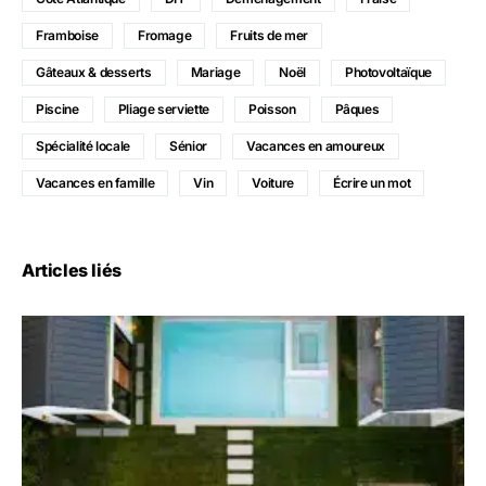
Framboise
Fromage
Fruits de mer
Gâteaux & desserts
Mariage
Noël
Photovoltaïque
Piscine
Pliage serviette
Poisson
Pâques
Spécialité locale
Sénior
Vacances en amoureux
Vacances en famille
Vin
Voiture
Écrire un mot
Articles liés