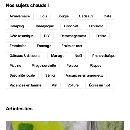
Nos sujets chauds !
Anniversaire
Bois
Bougie
Cadeaux
Café
Camping
Champagne
Chocolat
Croisière
Côte Atlantique
DIY
Déménagement
Fraise
Framboise
Fromage
Fruits de mer
Gâteaux & desserts
Mariage
Noël
Photovoltaïque
Piscine
Pliage serviette
Poisson
Pâques
Spécialité locale
Sénior
Vacances en amoureux
Vacances en famille
Vin
Voiture
Écrire un mot
Articles liés