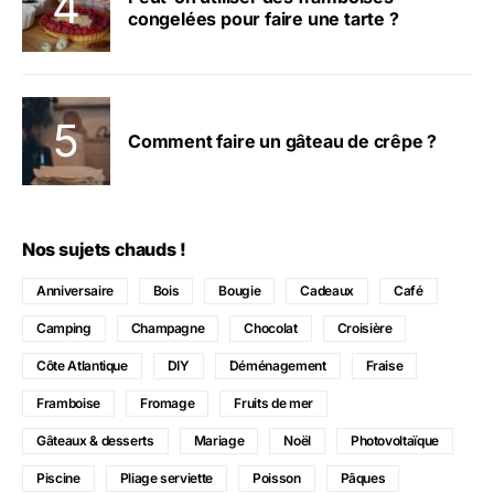
congelées pour faire une tarte ?
Comment faire un gâteau de crêpe ?
Nos sujets chauds !
Anniversaire
Bois
Bougie
Cadeaux
Café
Camping
Champagne
Chocolat
Croisière
Côte Atlantique
DIY
Déménagement
Fraise
Framboise
Fromage
Fruits de mer
Gâteaux & desserts
Mariage
Noël
Photovoltaïque
Piscine
Pliage serviette
Poisson
Pâques