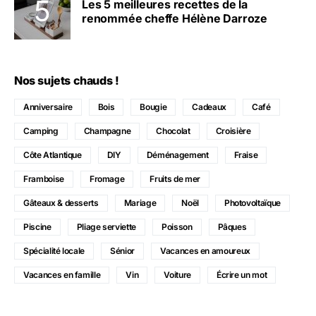
Les 5 meilleures recettes de la
renommée cheffe Hélène Darroze
Nos sujets chauds !
Anniversaire
Bois
Bougie
Cadeaux
Café
Camping
Champagne
Chocolat
Croisière
Côte Atlantique
DIY
Déménagement
Fraise
Framboise
Fromage
Fruits de mer
Gâteaux & desserts
Mariage
Noël
Photovoltaïque
Piscine
Pliage serviette
Poisson
Pâques
Spécialité locale
Sénior
Vacances en amoureux
Vacances en famille
Vin
Voiture
Écrire un mot