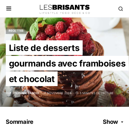
RECETTES
Liste de desserts
gourmands avec framboises
et chocolat
PAR
STÉPHANE LANCOL
7 NOVEMBRE 2024
5 MINUTES DE LECTURE
Sommaire
Show