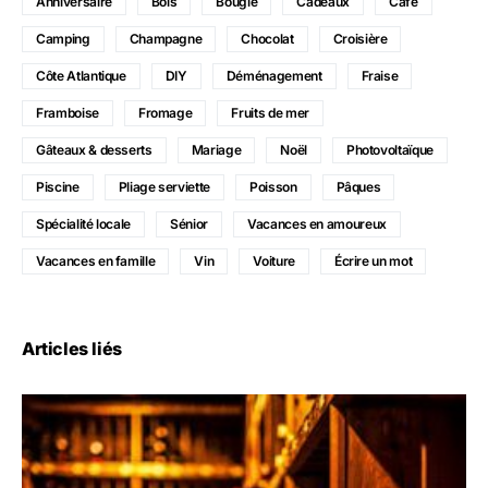
Anniversaire
Bois
Bougie
Cadeaux
Café
Camping
Champagne
Chocolat
Croisière
Côte Atlantique
DIY
Déménagement
Fraise
Framboise
Fromage
Fruits de mer
Gâteaux & desserts
Mariage
Noël
Photovoltaïque
Piscine
Pliage serviette
Poisson
Pâques
Spécialité locale
Sénior
Vacances en amoureux
Vacances en famille
Vin
Voiture
Écrire un mot
Articles liés