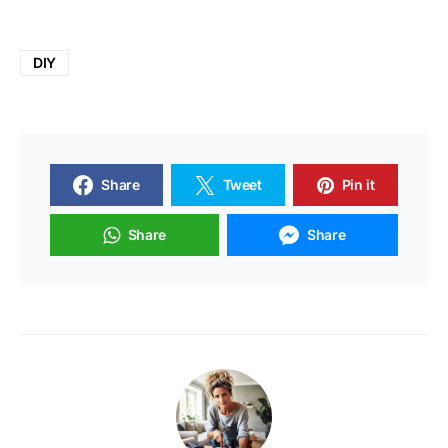
DIY
Share
Tweet
Pin it
Share
Share