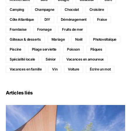
Camping
Champagne
Chocolat
Croisière
Côte Atlantique
DIY
Déménagement
Fraise
Framboise
Fromage
Fruits de mer
Gâteaux & desserts
Mariage
Noël
Photovoltaïque
Piscine
Pliage serviette
Poisson
Pâques
Spécialité locale
Sénior
Vacances en amoureux
Vacances en famille
Vin
Voiture
Écrire un mot
Articles liés