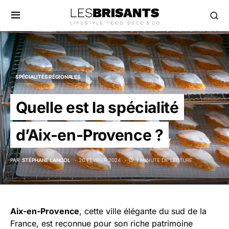
SPÉCIALITÉS RÉGIONALES
Quelle est la spécialité
d’Aix-en-Provence ?
PAR
STÉPHANE LANCOL
20 FÉVRIER 2024
1 MINUTE DE LECTURE
Aix-en-Provence
, cette ville élégante du sud de la
France, est reconnue pour son riche patrimoine