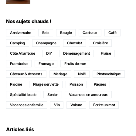
Nos sujets chauds !
Anniversaire
Bois
Bougie
Cadeaux
Café
Camping
Champagne
Chocolat
Croisière
Côte Atlantique
DIY
Déménagement
Fraise
Framboise
Fromage
Fruits de mer
Gâteaux & desserts
Mariage
Noël
Photovoltaïque
Piscine
Pliage serviette
Poisson
Pâques
Spécialité locale
Sénior
Vacances en amoureux
Vacances en famille
Vin
Voiture
Écrire un mot
Articles liés