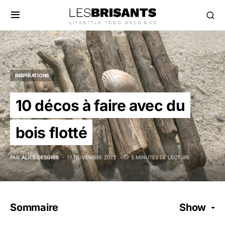
INSPIRATIONS
10 décos à faire avec du
bois flotté
PAR
ALICE DESGRIS
17 NOVEMBRE 2023
5 MINUTES DE LECTURE
Sommaire
Show