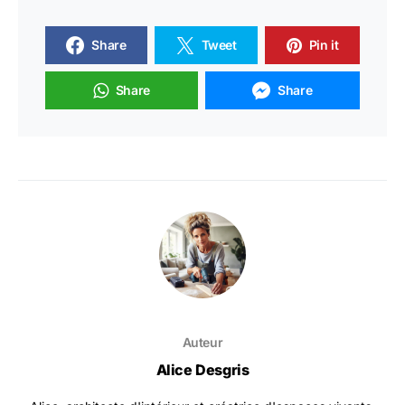
Share
Tweet
Pin it
Share
Share
Auteur
Alice Desgris