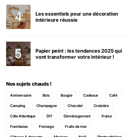
Les essentiels pour une décoration
intérieure réussie
Papier peint : les tendances 2025 qui
vont transformer votre intérieur !
Nos sujets chauds !
Anniversaire
Bois
Bougie
Cadeaux
Café
Camping
Champagne
Chocolat
Croisière
Côte Atlantique
DIY
Déménagement
Fraise
Framboise
Fromage
Fruits de mer
Gâteaux & desserts
Mariage
Noël
Photovoltaïque