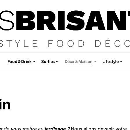
Food & Drink
Sorties
Déco & Maison
Lifestyle
in
t de vous mettre au
jardinage
?
Nous allons devenir votre