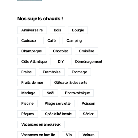
Nos sujets chauds !
Anniversaire
Bois
Bougie
Cadeaux
Café
Camping
Champagne
Chocolat
Croisière
Côte Atlantique
DIY
Déménagement
Fraise
Framboise
Fromage
Fruits de mer
Gâteaux & desserts
Mariage
Noël
Photovoltaïque
Piscine
Pliage serviette
Poisson
Pâques
Spécialité locale
Sénior
Vacances en amoureux
Vacances en famille
Vin
Voiture